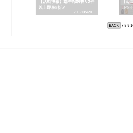
【活動快報】端午粽飄香➷2件
【母
以上即享8折➹
LPS
2017/05/20
BACK
7
8
9
1